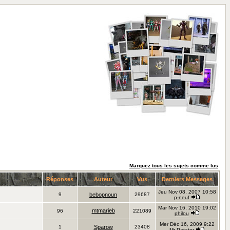
Marquez tous les sujets comme lus
Réponses
Auteur
Vus
Derniers Messages
Jeu Nov 08, 2007 10:58
9
bebopnoun
29687
p-neuf
Mar Nov 16, 2010 19:02
mtmarieb
96
221089
philou
Mer Déc 16, 2009 9:22
1
Sparow
23408
Mr Patator