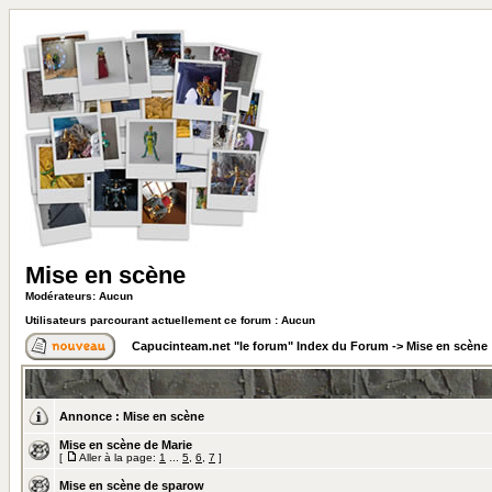
Mise en scène
Modérateurs: Aucun
Utilisateurs parcourant actuellement ce forum : Aucun
Capucinteam.net "le forum" Index du Forum
->
Mise en scène
Annonce :
Mise en scène
Mise en scène de Marie
[
Aller à la page:
1
...
5
,
6
,
7
]
Mise en scène de sparow