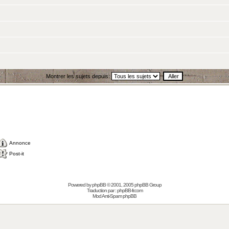
Montrer les sujets depuis:
Annonce
Post-it
Powered by
phpBB
© 2001, 2005 phpBB Group
Traduction par :
phpBB-fr.com
Mod Anti-Spam phpBB