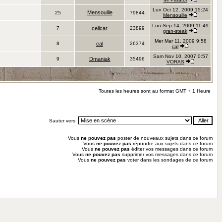
Lun Oct 12, 2009 15:24
Mensouille
25
79844
Mensouille
Lun Sep 14, 2009 11:49
7
celicar
23899
gran-steak
Mer Mar 11, 2009 9:58
8
cal
26374
cal
Sam Nov 10, 2007 0:57
9
Dmaniak
35496
VORAS
Toutes les heures sont au format GMT + 1 Heure
Sauter vers:
Vous
ne pouvez pas
poster de nouveaux sujets dans ce forum
Vous
ne pouvez pas
répondre aux sujets dans ce forum
Vous
ne pouvez pas
éditer vos messages dans ce forum
Vous
ne pouvez pas
supprimer vos messages dans ce forum
Vous
ne pouvez pas
voter dans les sondages de ce forum