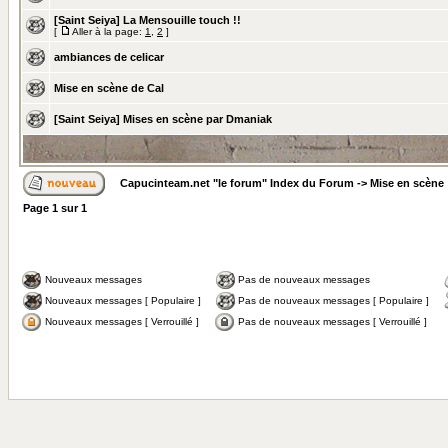
[Saint Seiya] La Mensouille touch !!
[
Aller à la page:
1
,
2
]
ambiances de celicar
Mise en scène de Cal
[Saint Seiya] Mises en scène par Dmaniak
Capucinteam.net "le forum" Index du Forum
->
Mise en scène
Page
1
sur
1
Nouveaux messages
Pas de nouveaux messages
Nouveaux messages [ Populaire ]
Pas de nouveaux messages [ Populaire ]
Nouveaux messages [ Verrouillé ]
Pas de nouveaux messages [ Verrouillé ]