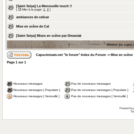
[Saint Seiya] La Mensouille touch !!
[
Aller à la page:
1
,
2
]
ambiances de celicar
Mise en scène de Cal
[Saint Seiya] Mises en scène par Dmaniak
Montrer les sujets
Capucinteam.net "le forum" Index du Forum
->
Mise en scène
Page
1
sur
1
Nouveaux messages
Pas de nouveaux messages
Nouveaux messages [ Populaire ]
Pas de nouveaux messages [ Populaire ]
Nouveaux messages [ Verrouillé ]
Pas de nouveaux messages [ Verrouillé ]
Powered by
Tra