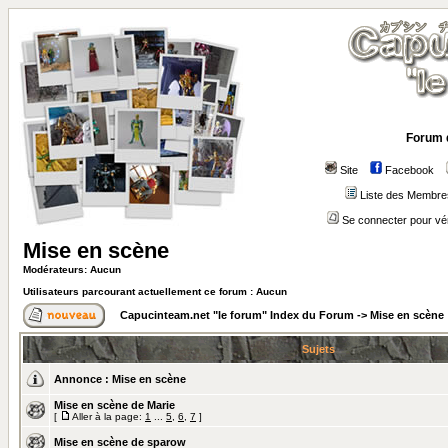
Forum 
Site
Facebook
Liste des Membre
Se connecter pour vé
Mise en scène
Modérateurs: Aucun
Utilisateurs parcourant actuellement ce forum : Aucun
Capucinteam.net "le forum" Index du Forum
->
Mise en scène
Sujets
Annonce :
Mise en scène
Mise en scène de Marie
[
Aller à la page:
1
...
5
,
6
,
7
]
Mise en scène de sparow