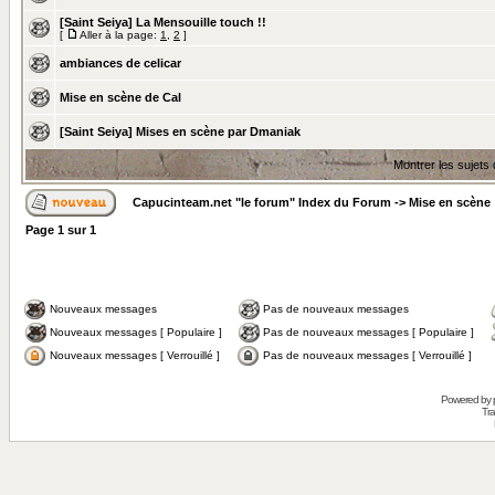
[Saint Seiya] La Mensouille touch !!
[
Aller à la page:
1
,
2
]
ambiances de celicar
Mise en scène de Cal
[Saint Seiya] Mises en scène par Dmaniak
Montrer les sujets
Capucinteam.net "le forum" Index du Forum
->
Mise en scène
Page
1
sur
1
Nouveaux messages
Pas de nouveaux messages
Nouveaux messages [ Populaire ]
Pas de nouveaux messages [ Populaire ]
Nouveaux messages [ Verrouillé ]
Pas de nouveaux messages [ Verrouillé ]
Powered by
Tra