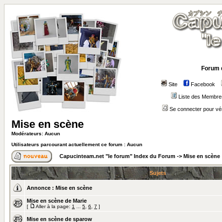
Forum 
Site
Facebook
Liste des Membre
Se connecter pour vé
Mise en scène
Modérateurs: Aucun
Utilisateurs parcourant actuellement ce forum : Aucun
Capucinteam.net "le forum" Index du Forum
->
Mise en scène
Sujets
Annonce :
Mise en scène
Mise en scène de Marie
[
Aller à la page:
1
...
5
,
6
,
7
]
Mise en scène de sparow