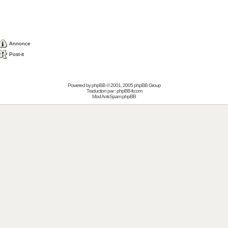
Annonce
Post-it
Powered by
phpBB
© 2001, 2005 phpBB Group
Traduction par :
phpBB-fr.com
Mod Anti-Spam phpBB