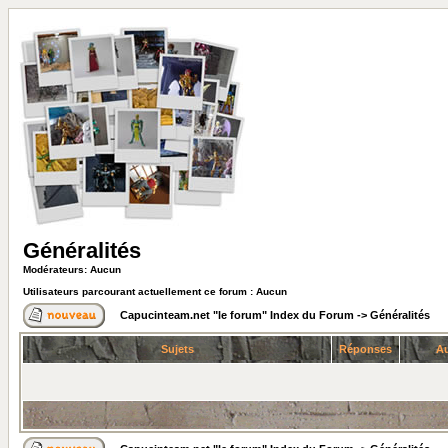
Généralités
Modérateurs: Aucun
Utilisateurs parcourant actuellement ce forum : Aucun
Capucinteam.net "le forum" Index du Forum
->
Généralités
Sujets
Réponses
Au