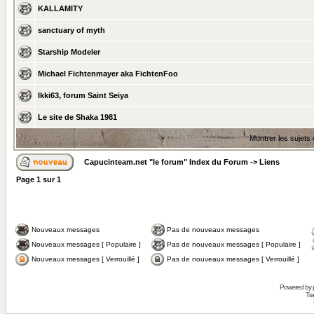
KALLAMITY
sanctuary of myth
Starship Modeler
Michael Fichtenmayer aka FichtenFoo
Ikki63, forum Saint Seiya
Le site de Shaka 1981
Montrer les sujets
Capucinteam.net "le forum" Index du Forum
->
Liens
Page
1
sur
1
Nouveaux messages
Pas de nouveaux messages
Nouveaux messages [ Populaire ]
Pas de nouveaux messages [ Populaire ]
Nouveaux messages [ Verrouillé ]
Pas de nouveaux messages [ Verrouillé ]
Powered by
Tra