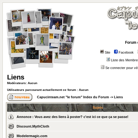
Forum 
Site
Facebook
Liste des Membre
Se connecter pour vé
Liens
Modérateurs: Aucun
Utilisateurs parcourant actuellement ce forum : Aucun
Capucinteam.net "le forum" Index du Forum
->
Liens
Sujets
Annonce :
Vous avez des liens à poster? c'est ici ce que ça se passe!
Discount.MythCloth
Modelermagic.com