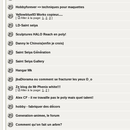
Hobbyforever => techniques pour maquettes
Yellowblue93 Works copieur.....
[
Aller à la page:
1
,
2
,
3
]
LD-Saint seiya
Sculptures HALO Reach en poly!
Danny le Chinois(enfin je crois)
Saint Seiya Génération
Saint Seiya Gallery
Hangar Mk
jbaDiorama ou comment se fracturer les yeux O_o
Ze blog de Mr Phenix white!!!
[
Aller à la page:
1
,
2
]
Alex CF - il ne travaille pas le poly mais quel talent!
hobby - fabriquer des décors
Generation-animee, le forum
Comment qu'on fait un arbre?