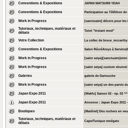
Conventions & Expositions
JAPAN MATSURII YEAH
Conventions & Expositions
Participation au Téléthon d
Work in Progress
[sanctuaire] décors pour les 
Tutoriaux, techniques, matériaux et
Tutot "instant mod"
débats
Votre Collection
La collec de bruce_mccarthy
Conventions & Expositions
Salon RécréAtoys à Servins(6
Work in Progress
[saint seiya][sanctuaire]mini
Work in Progress
[saint seiya] custom shunreï
Galeries
galerie de Dartouche
Work in Progress
[saint seiya] un des parvis d
Japan Expo 2011
[Wakfu] Saison 02 - ep. 02 ^^
Japan Expo 2011
Annonce :
Japan Expo 2011 -
Boutiques
[Matériel] Des rochers en veu
Tutoriaux, techniques, matériaux et
Cape/Tunique renégats
débats