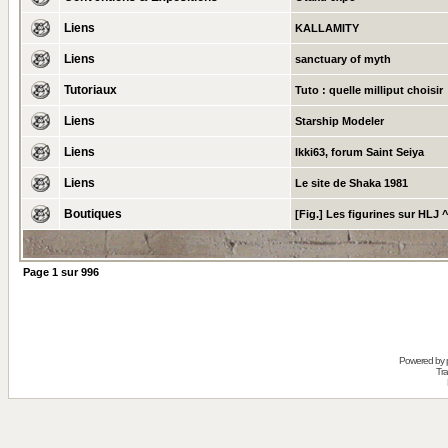
Liens
KALLAMITY
Liens
sanctuary of myth
Tutoriaux
Tuto : quelle milliput choisir
Liens
Starship Modeler
Liens
Ikki63, forum Saint Seiya
Liens
Le site de Shaka 1981
Boutiques
[Fig.] Les figurines sur HLJ 
Page
1
sur
996
Powered by
Tra