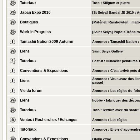
Tutoriaux
Tuto : Siligum et platre
Japan Expo 2010
[St Seiya] Bandai JE 2010 : A
Boutiques
[Matériel] Rainbowten : mat
Work in Progress
[Saint Seiya] Popo's Trône ro
Tamashii Nation 2009 Autumn
Annonce :
Tamashii Nation :
Liens
Saint Seiya Gallery
Tutoriaux
Post-it :
Nuancier peintures 
Conventions & Expositions
Annonce :
C'est arrivé près 
Annonce :
Vous avez des lien
Liens
passe!
Vie du forum
Annonce :
Les règles du fof
Liens
hobby - fabriquer des décors
Tutoriaux
Tuto "Texture avec du sable"
Ventes / Recherches / Echanges
Annonce :
Les règles
Tutoriaux
Annonce :
Envie d'apprendre
Conventions & Expositions
Otaku expo