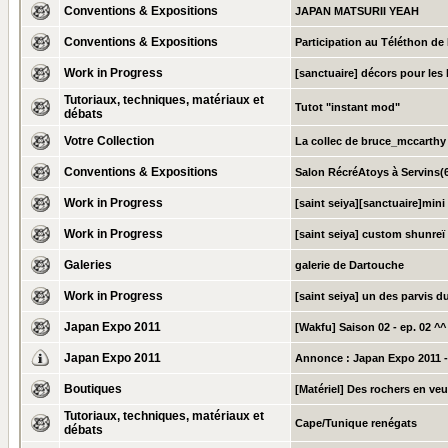
Conventions & Expositions
JAPAN MATSURII YEAH
Conventions & Expositions
Participation au Téléthon d
Work in Progress
[sanctuaire] décors pour les 
Tutoriaux, techniques, matériaux et
Tutot "instant mod"
débats
Votre Collection
La collec de bruce_mccarthy
Conventions & Expositions
Salon RécréAtoys à Servins(6
Work in Progress
[saint seiya][sanctuaire]mini
Work in Progress
[saint seiya] custom shunreï
Galeries
galerie de Dartouche
Work in Progress
[saint seiya] un des parvis d
Japan Expo 2011
[Wakfu] Saison 02 - ep. 02 ^^
Japan Expo 2011
Annonce :
Japan Expo 2011 -
Boutiques
[Matériel] Des rochers en veu
Tutoriaux, techniques, matériaux et
Cape/Tunique renégats
débats