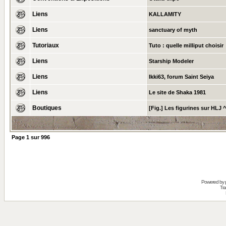
Liens
KALLAMITY
Liens
sanctuary of myth
Tutoriaux
Tuto : quelle milliput choisir
Liens
Starship Modeler
Liens
Ikki63, forum Saint Seiya
Liens
Le site de Shaka 1981
Boutiques
[Fig.] Les figurines sur HLJ 
Page
1
sur
996
Powered by
Tra