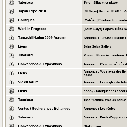
Tutoriaux
Tuto : Siligum et platre
Japan Expo 2010
[St Seiya] Bandai JE 2010 : A
Boutiques
[Matériel] Rainbowten : mat
Work in Progress
[Saint Seiya] Popo's Trône ro
Tamashii Nation 2009 Autumn
Annonce :
Tamashii Nation :
Liens
Saint Seiya Gallery
Tutoriaux
Post-it :
Nuancier peintures 
Conventions & Expositions
Annonce :
C'est arrivé près 
Annonce :
Vous avez des lien
Liens
passe!
Vie du forum
Annonce :
Les règles du fof
Liens
hobby - fabriquer des décors
Tutoriaux
Tuto "Texture avec du sable"
Ventes / Recherches / Echanges
Annonce :
Les règles
Tutoriaux
Annonce :
Envie d'apprendre
Conventions & Expositions
Otaku expo