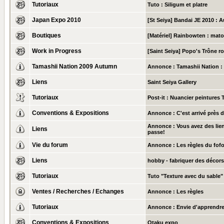
Tutoriaux
Tuto : Siligum et platre
Japan Expo 2010
[St Seiya] Bandai JE 2010 : A
Boutiques
[Matériel] Rainbowten : mat
Work in Progress
[Saint Seiya] Popo's Trône ro
Tamashii Nation 2009 Autumn
Annonce :
Tamashii Nation :
Liens
Saint Seiya Gallery
Tutoriaux
Post-it :
Nuancier peintures 
Conventions & Expositions
Annonce :
C'est arrivé près 
Annonce :
Vous avez des lien
Liens
passe!
Vie du forum
Annonce :
Les règles du fof
Liens
hobby - fabriquer des décors
Tutoriaux
Tuto "Texture avec du sable"
Ventes / Recherches / Echanges
Annonce :
Les règles
Tutoriaux
Annonce :
Envie d'apprendre
Conventions & Expositions
Otaku expo