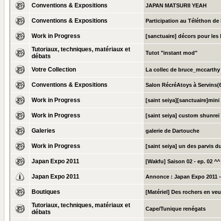
Conventions & Expositions
JAPAN MATSURII YEAH
Conventions & Expositions
Participation au Téléthon d
Work in Progress
[sanctuaire] décors pour les 
Tutoriaux, techniques, matériaux et
Tutot "instant mod"
débats
Votre Collection
La collec de bruce_mccarthy
Conventions & Expositions
Salon RécréAtoys à Servins(6
Work in Progress
[saint seiya][sanctuaire]mini
Work in Progress
[saint seiya] custom shunreï
Galeries
galerie de Dartouche
Work in Progress
[saint seiya] un des parvis d
Japan Expo 2011
[Wakfu] Saison 02 - ep. 02 ^^
Japan Expo 2011
Annonce :
Japan Expo 2011 -
Boutiques
[Matériel] Des rochers en veu
Tutoriaux, techniques, matériaux et
Cape/Tunique renégats
débats