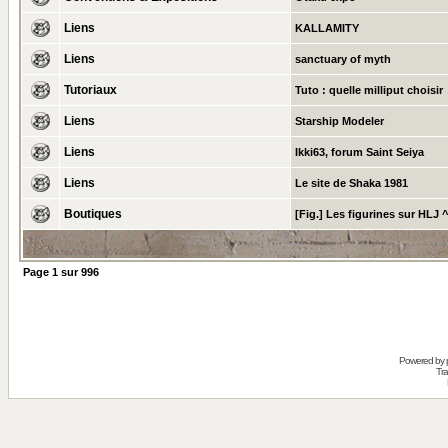
Liens
KALLAMITY
Liens
sanctuary of myth
Tutoriaux
Tuto : quelle milliput choisir
Liens
Starship Modeler
Liens
Ikki63, forum Saint Seiya
Liens
Le site de Shaka 1981
Boutiques
[Fig.] Les figurines sur HLJ 
Page
1
sur
996
Powered by
Tra