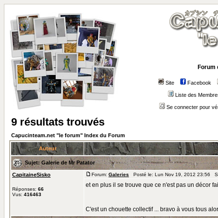
Forum 
Site
Facebook
Liste des Membre
Se connecter pour vé
9 résultats trouvés
Capucinteam.net "le forum" Index du Forum
Auteur
Sujet:
Galerie de Mr Patator
CapitaineSisko
Forum:
Galeries
Posté le: Lun Nov 19, 2012 23:56 S
et en plus il se trouve que ce n'est pas un décor fa
Réponses:
66
Vus:
416463
C'est un chouette collectif ... bravo à vous tous alo