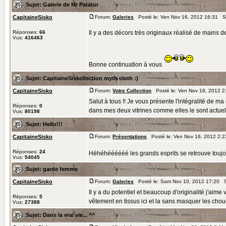
Sujet:
Galerie de Mr Patator
CapitaineSisko
Forum:
Galeries
Posté le: Ven Nov 16, 2012 16:31 S
Réponses:
66
Il y a des décors très originaux réalisé de mains d
Vus:
416463
Bonne continuation à vous
Sujet:
CapitaineSiskollection myth cloth :)
CapitaineSisko
Forum:
Votre Collection
Posté le: Ven Nov 16, 2012 2
Salut à tous !! Je vous présente l'intégralité de m
Réponses:
0
dans mes deux vitrines comme elles le sont actuel
Vus:
80198
Sujet:
Hello!!!
CapitaineSisko
Forum:
Présentations
Posté le: Ven Nov 16, 2012 2:
Réponses:
24
Héhéhéééééé les grands esprits se retrouve toujo
Vus:
54045
Sujet:
garde femme
CapitaineSisko
Forum:
Galeries
Posté le: Sam Nov 10, 2012 17:20 S
Il y a du potentiel et beaucoup d'originalité j'aime
Réponses:
5
vêtement en tissus ici et la sans masquer les choue
Vus:
27388
Sujet:
Dans la vrai vie... ^^