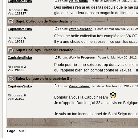
CapitaineSisko
Forum:
Vie du forum
Posté le: Mar Nov 06, 2012 2:11
Des métiers j'en ai eu des tas depuis que je me su
Réponses:
84
glacerie , vendeur dans un magasin de literie , ouvr
Vus:
123827
Sujet:
Collection de Majin-Bejita
CapitaineSisko
Forum:
Votre Collection
Posté le: Mar Nov 06, 2012 2
C'est une belle collection très complète les V4 O
Réponses:
5
Il y a une chose qui me stresse ... ce sont les épaule
Vus:
19021
Sujet:
Hot Toys - Falconer Predator
CapitaineSisko
Forum:
Work in Progress
Posté le: Mar Nov 06, 2012
Photo pourrie ... ne sois pas trop dur avec toi mê
Réponses:
2
qui rappelle bien son combat contre le Yakuza ... il 
Vus:
26635
Sujet:
Longue vie et prospérité !!
CapitaineSisko
Forum:
Présentations
Posté le: Mar Nov 06, 2012 0:
Réponses:
6
Bonjour à vous la CapucinTeam
Vus:
21161
Je m'appelle Damien j'ai 33 ans et vis en Belgique 
Je suis un fan inconditionnel de Saint Seiya depuis
Page
1
sur
1