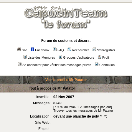
Forum de customs et décors.
Site
Facebook
FAQ
Rechercher
S'enregistrer
Liste des Membres
Groupes d'utilisateurs
Profil
Se connecter pour vérifier ses messages privés
Connexion
Voir le profil :: Mr Patator
Tout à propos de Mr Patator
Inscrit le:
02 Nov 2007
Messages:
8249
[7.96% du total / 1.20 messages par jour]
Trouver tous les messages de Mr Patator
Localisation:
devant une planche de poly ^_^;
Site Web:
Emploi: