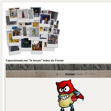
Capucinteam.net "le forum" Index du Forum
Avatar