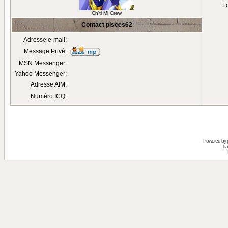
Lo
Ch'ti Mi Crew
Contact pisces62
Adresse e-mail:
Message Privé:
MSN Messenger:
Yahoo Messenger:
Adresse AIM:
Numéro ICQ:
Powered by
Tra