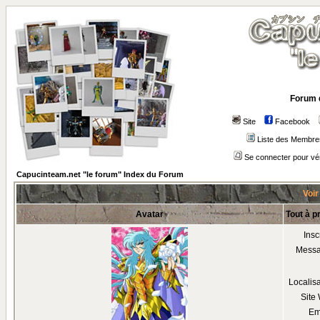
Forum 
Site
Facebook
Liste des Membre
Se connecter pour vé
Capucinteam.net "le forum" Index du Forum
Voir
Avatar
Tout à p
Insc
Mess
Localis
Site
Em