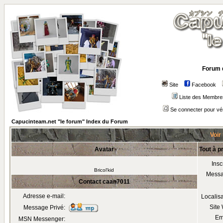
Forum 
Site
Facebook
Liste des Membre
Se connecter pour vé
Capucinteam.net "le forum" Index du Forum
Voir
Avatar
Tout à 
Insc
Bricol'kid
Mess
Contact caan7011
Adresse e-mail:
Localis
Site
Message Privé:
Em
MSN Messenger: