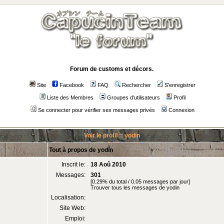
Forum de customs et décors.
Site
Facebook
FAQ
Rechercher
S'enregistrer
Liste des Membres
Groupes d'utilisateurs
Profil
Se connecter pour vérifier ses messages privés
Connexion
Voir le profil :: yodin
Tout à propos de yodin
Inscrit le:
18 Aoû 2010
Messages:
301
[0.29% du total / 0.05 messages par jour]
Trouver tous les messages de yodin
Localisation:
Site Web:
Emploi: