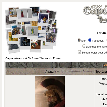
Forum 
Site
Facebook
Liste des Membre
Se connecter pour vé
Capucinteam.net "le forum" Index du Forum
Vo
Avatar
Tout à p
Insc
Mess
Localis
Site
Em