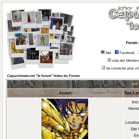
Forum 
Site
Facebook
Liste des Membre
Se connecter pour vé
Capucinteam.net "le forum" Index du Forum
Voir
Avatar
Tout à p
Insc
Mess
Localis
Site
Em