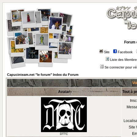
Forum 
Site
Facebook
Liste des Membre
Se connecter pour vé
Capucinteam.net "le forum" Index du Forum
Voi
Avatar
Tout à p
Insc
Mess
Localis
Site
Em
DTTC