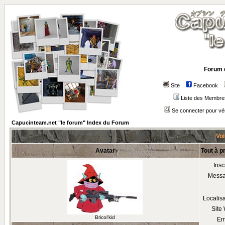
Forum 
Site
Facebook
Liste des Membre
Se connecter pour vé
Capucinteam.net "le forum" Index du Forum
Voi
Avatar
Tout à p
Insc
Mess
Localis
Site
Bricol'kid
Em