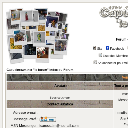
Forum 
Site
Facebook
Liste des Membre
Se connecter pour vé
Capucinteam.net "le forum" Index du Forum
Voir
Avatar
Tout à p
Insc
Sous coucheur
Mess
Contact albafica
Adresse e-mail:
Localis
Site
Message Privé:
Em
MSN Messenger:
icarossaint@hotmail.com