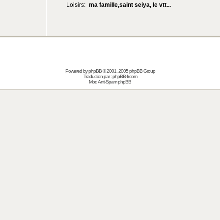
Loisirs:
ma famille,saint seiya, le vtt...
Powered by
phpBB
© 2001, 2005 phpBB Group
Traduction par :
phpBB-fr.com
Mod Anti-Spam phpBB