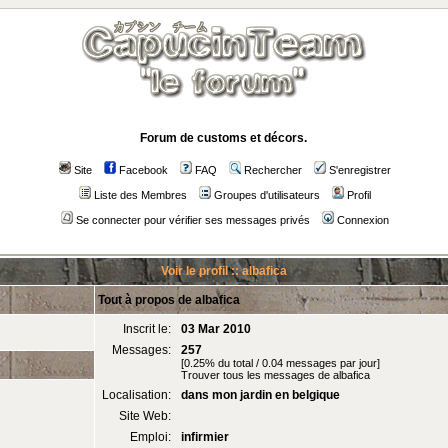
Forum de customs et décors.
Site
Facebook
FAQ
Rechercher
S'enregistrer
Liste des Membres
Groupes d'utilisateurs
Profil
Se connecter pour vérifier ses messages privés
Connexion
Voir le profil :: albafica
Tout à propos de albafica
Inscrit le:
03 Mar 2010
Messages:
257
[0.25% du total / 0.04 messages par jour]
Trouver tous les messages de albafica
Localisation:
dans mon jardin en belgique
Site Web:
Emploi:
infirmier