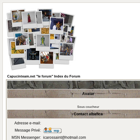
Capucinteam.net "le forum" Index du Forum
Avatar
Sous coucheur
Contact albafica
Adresse e-mail:
Message Privé:
MSN Messenger:
icarossaint@hotmail.com