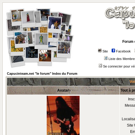
Forum 
Site
Facebook
Liste des Membre
Se connecter pour vé
Capucinteam.net "le forum" Index du Forum
Voi
Avatar
Tout à p
Insc
Mess
Localis
Site
Em