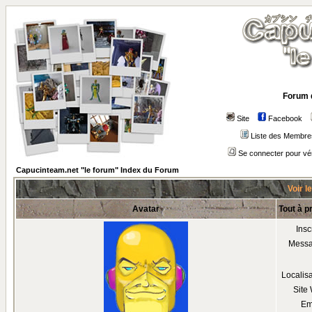
Forum 
Site
Facebook
Liste des Membre
Se connecter pour vé
Capucinteam.net "le forum" Index du Forum
Voir l
Avatar
Tout à 
Insc
Mess
Localis
Site
Em