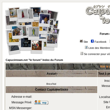
Forum 
Site
Facebook
Liste des Membre
Se connecter pour vé
Capucinteam.net "le forum" Index du Forum
Voir le
Avatar
Tout à p
Insc
Bricol'kid
Mess
Contact CapitaineSisko
Adresse e-mail:
Localis
Site
Message Privé:
Em
MSN Messenger: