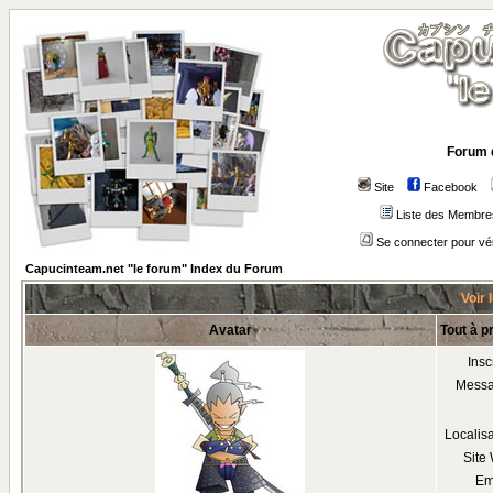
Forum 
Site
Facebook
Liste des Membre
Se connecter pour vé
Capucinteam.net "le forum" Index du Forum
Voir 
Avatar
Tout à p
Insc
Mess
Localis
Site
Em