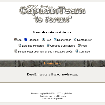
Forum de customs et décors.
Site
Facebook
FAQ
Rechercher
S'enregistrer
Liste des Membres
Groupes d'utilisateurs
Profil
Se connecter pour vérifier ses messages privés
Connexion
Informations
Désolé, mais cet utilisateur n'existe pas.
Powered by
phpBB
© 2001, 2005 phpBB Group
Traduction par :
phpBB-fr.com
Mod Anti-Spam phpBB