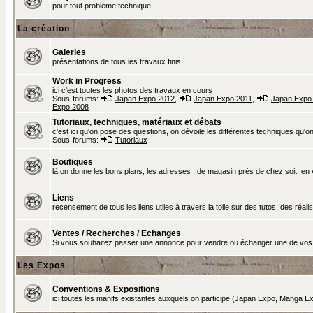
pour tout problème technique
La création
Galeries
présentations de tous les travaux finis
Work in Progress
ici c'est toutes les photos des travaux en cours
Sous-forums:
Japan Expo 2012
,
Japan Expo 2011
,
Japan Expo
Expo 2008
Tutoriaux, techniques, matériaux et débats
c'est ici qu'on pose des questions, on dévoile les différentes techniques qu'on u
Sous-forums:
Tutoriaux
Boutiques
là on donne les bons plans, les adresses , de magasin près de chez soit, en v
Liens
recensement de tous les liens utiles à travers la toile sur des tutos, des réalis
Ventes / Recherches / Echanges
Si vous souhaitez passer une annonce pour vendre ou échanger une de vos 
Les Expos
Conventions & Expositions
ici toutes les manifs existantes auxquels on participe (Japan Expo, Manga Exp