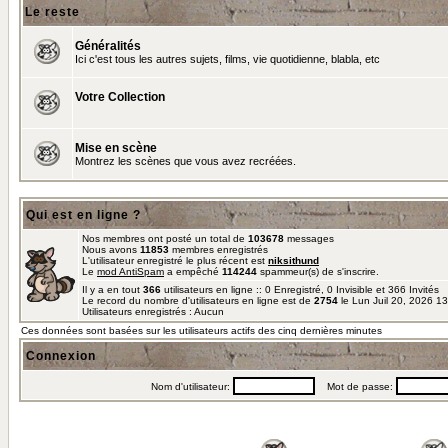
Le reste
Généralités
Ici c'est tous les autres sujets, films, vie quotidienne, blabla, etc
Votre Collection
Mise en scène
Montrez les scènes que vous avez recréées.
Qui est en ligne ?
Nos membres ont posté un total de
103678
messages
Nous avons
11853
membres enregistrés
L'utilisateur enregistré le plus récent est
niksithund
Le
mod AntiSpam
a empêché
114244
spammeur(s) de s'inscrire.
Il y a en tout
366
utilisateurs en ligne :: 0 Enregistré, 0 Invisible et 366 Invités
Le record du nombre d'utilisateurs en ligne est de
2754
le Lun Juil 20, 2026 1
Utilisateurs enregistrés : Aucun
Ces données sont basées sur les utilisateurs actifs des cinq dernières minutes
Connexion
Nom d'utilisateur:
Mot de passe: