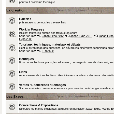
pour tout problème technique
La création
Galeries
présentations de tous les travaux finis
Work in Progress
ici c'est toutes les photos des travaux en cours
Sous-forums:
Japan Expo 2012
,
Japan Expo 2011
,
Japan Expo
Expo 2008
Tutoriaux, techniques, matériaux et débats
c'est ici qu'on pose des questions, on dévoile les différentes techniques qu'on u
Sous-forums:
Tutoriaux
Boutiques
là on donne les bons plans, les adresses , de magasin près de chez soit, en v
Liens
recensement de tous les liens utiles à travers la toile sur des tutos, des réalis
Ventes / Recherches / Echanges
Si vous souhaitez passer une annonce pour vendre ou échanger une de vos 
Les Expos
Conventions & Expositions
ici toutes les manifs existantes auxquels on participe (Japan Expo, Manga Exp