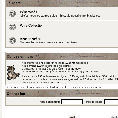
Le reste
Généralités
Ici c'est tous les autres sujets, films, vie quotidienne, blabla, etc
Votre Collection
Mise en scène
Montrez les scènes que vous avez recréées.
Qui est en ligne ?
Nos membres ont posté un total de
103678
messages
Nous avons
11854
membres enregistrés
L'utilisateur enregistré le plus récent est
lifeteawl
Le
mod AntiSpam
a empêché
114247
spammeur(s) de s'inscrire.
Il y a en tout
338
utilisateurs en ligne :: 0 Enregistré, 0 Invisible et 338 Invités
Le record du nombre d'utilisateurs en ligne est de
2754
le Lun Juil 20, 2026 1
Utilisateurs enregistrés : Aucun
Ces données sont basées sur les utilisateurs actifs des cinq dernières minutes
Connexion
Nom d'utilisateur:
Mot de passe: