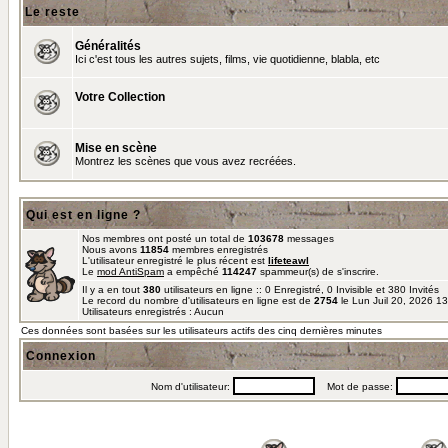
Le reste
Généralités
Ici c'est tous les autres sujets, films, vie quotidienne, blabla, etc
Votre Collection
Mise en scène
Montrez les scènes que vous avez recréées.
Qui est en ligne ?
Nos membres ont posté un total de
103678
messages
Nous avons
11854
membres enregistrés
L'utilisateur enregistré le plus récent est
lifeteawl
Le
mod AntiSpam
a empêché
114247
spammeur(s) de s'inscrire.
Il y a en tout
380
utilisateurs en ligne :: 0 Enregistré, 0 Invisible et 380 Invités
Le record du nombre d'utilisateurs en ligne est de
2754
le Lun Juil 20, 2026 1
Utilisateurs enregistrés : Aucun
Ces données sont basées sur les utilisateurs actifs des cinq dernières minutes
Connexion
Nom d'utilisateur:
Mot de passe: