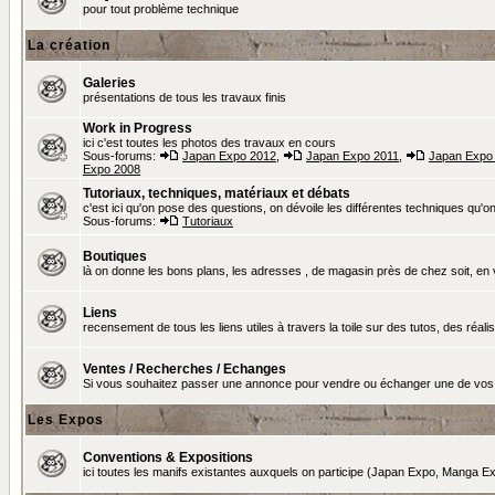
pour tout problème technique
La création
Galeries
présentations de tous les travaux finis
Work in Progress
ici c'est toutes les photos des travaux en cours
Sous-forums:
Japan Expo 2012
,
Japan Expo 2011
,
Japan Expo
Expo 2008
Tutoriaux, techniques, matériaux et débats
c'est ici qu'on pose des questions, on dévoile les différentes techniques qu'on u
Sous-forums:
Tutoriaux
Boutiques
là on donne les bons plans, les adresses , de magasin près de chez soit, en v
Liens
recensement de tous les liens utiles à travers la toile sur des tutos, des réalis
Ventes / Recherches / Echanges
Si vous souhaitez passer une annonce pour vendre ou échanger une de vos 
Les Expos
Conventions & Expositions
ici toutes les manifs existantes auxquels on participe (Japan Expo, Manga Exp