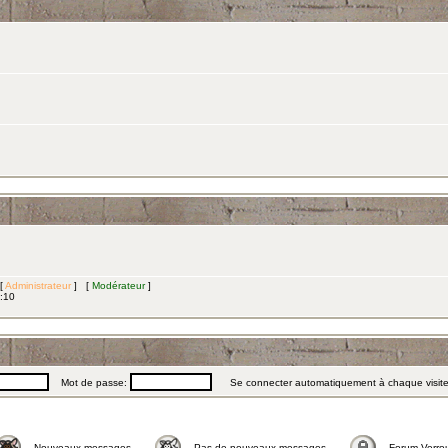
 [
Administrateur
] [
Modérateur
]
3:10
Mot de passe:
Se connecter automatiquement à chaque visit
Nouveaux messages
Pas de nouveaux messages
Forum Verrou