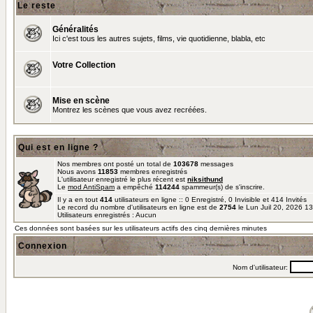
Le reste
Généralités
Ici c'est tous les autres sujets, films, vie quotidienne, blabla, etc
Votre Collection
Mise en scène
Montrez les scènes que vous avez recréées.
Qui est en ligne ?
Nos membres ont posté un total de
103678
messages
Nous avons
11853
membres enregistrés
L'utilisateur enregistré le plus récent est
niksithund
Le
mod AntiSpam
a empêché
114244
spammeur(s) de s'inscrire.
Il y a en tout
414
utilisateurs en ligne :: 0 Enregistré, 0 Invisible et 414 Invités
Le record du nombre d'utilisateurs en ligne est de
2754
le Lun Juil 20, 2026 1
Utilisateurs enregistrés : Aucun
Ces données sont basées sur les utilisateurs actifs des cinq dernières minutes
Connexion
Nom d'utilisateur: