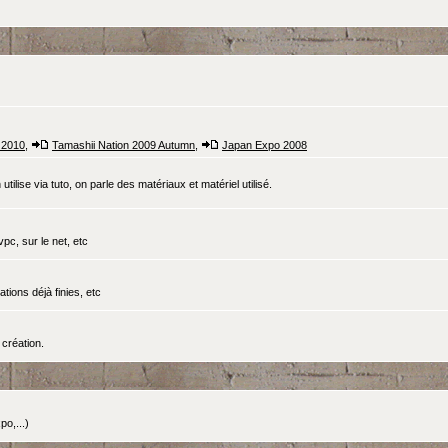
 2010
,
Tamashii Nation 2009 Autumn
,
Japan Expo 2008
tilise via tuto, on parle des matériaux et matériel utilisé.
pc, sur le net, etc
ations déjà finies, etc
création.
o,...)