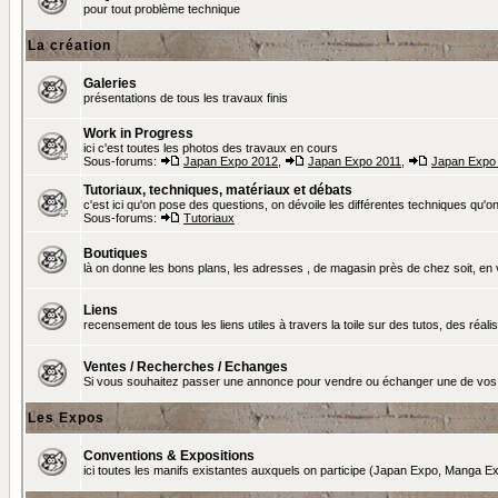
pour tout problème technique
La création
Galeries
présentations de tous les travaux finis
Work in Progress
ici c'est toutes les photos des travaux en cours
Sous-forums:
Japan Expo 2012
,
Japan Expo 2011
,
Japan Expo
Tutoriaux, techniques, matériaux et débats
c'est ici qu'on pose des questions, on dévoile les différentes techniques qu'on u
Sous-forums:
Tutoriaux
Boutiques
là on donne les bons plans, les adresses , de magasin près de chez soit, en v
Liens
recensement de tous les liens utiles à travers la toile sur des tutos, des réalis
Ventes / Recherches / Echanges
Si vous souhaitez passer une annonce pour vendre ou échanger une de vos 
Les Expos
Conventions & Expositions
ici toutes les manifs existantes auxquels on participe (Japan Expo, Manga Exp