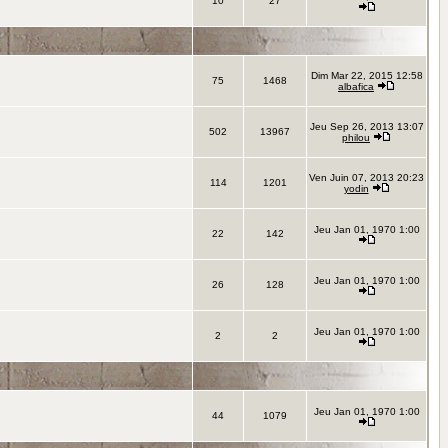
10
27
Dim Mar 22, 2015 12:58
75
1468
albafica
Jeu Sep 26, 2013 13:07
502
13967
philou
Ven Juin 07, 2013 20:23
114
1201
yodin
Jeu Jan 01, 1970 1:00
22
142
Jeu Jan 01, 1970 1:00
26
128
Jeu Jan 01, 1970 1:00
2
2
Jeu Jan 01, 1970 1:00
44
1079