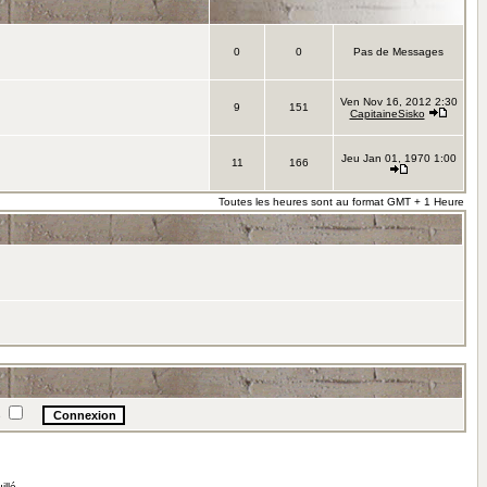
0
0
Pas de Messages
Ven Nov 16, 2012 2:30
9
151
CapitaineSisko
Jeu Jan 01, 1970 1:00
11
166
Toutes les heures sont au format GMT + 1 Heure
e
illé