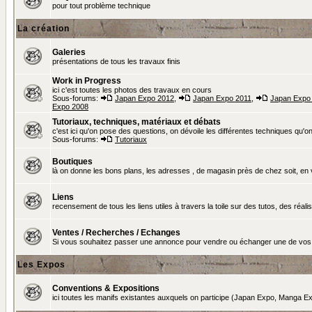
pour tout problème technique
La création
Galeries
présentations de tous les travaux finis
Work in Progress
ici c'est toutes les photos des travaux en cours
Sous-forums:
Japan Expo 2012
,
Japan Expo 2011
,
Japan Expo
Expo 2008
Tutoriaux, techniques, matériaux et débats
c'est ici qu'on pose des questions, on dévoile les différentes techniques qu'on u
Sous-forums:
Tutoriaux
Boutiques
là on donne les bons plans, les adresses , de magasin près de chez soit, en v
Liens
recensement de tous les liens utiles à travers la toile sur des tutos, des réalis
Ventes / Recherches / Echanges
Si vous souhaitez passer une annonce pour vendre ou échanger une de vos 
Les Expos
Conventions & Expositions
ici toutes les manifs existantes auxquels on participe (Japan Expo, Manga Exp