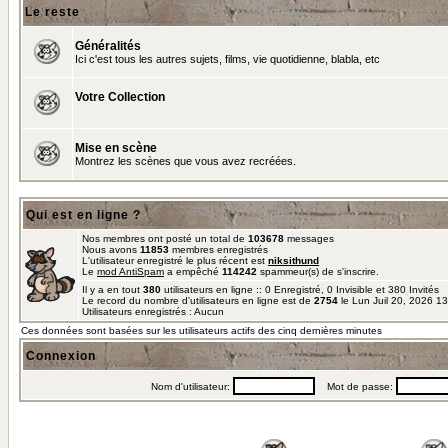
Le reste
Généralités
Ici c'est tous les autres sujets, films, vie quotidienne, blabla, etc
Votre Collection
Mise en scène
Montrez les scènes que vous avez recréées.
Qui est en ligne ?
Nos membres ont posté un total de
103678
messages
Nous avons
11853
membres enregistrés
L'utilisateur enregistré le plus récent est
niksithund
Le
mod AntiSpam
a empêché
114242
spammeur(s) de s'inscrire.
Il y a en tout
380
utilisateurs en ligne :: 0 Enregistré, 0 Invisible et 380 Invités
Le record du nombre d'utilisateurs en ligne est de
2754
le Lun Juil 20, 2026 1
Utilisateurs enregistrés : Aucun
Ces données sont basées sur les utilisateurs actifs des cinq dernières minutes
Connexion
Nom d'utilisateur:
Mot de passe: