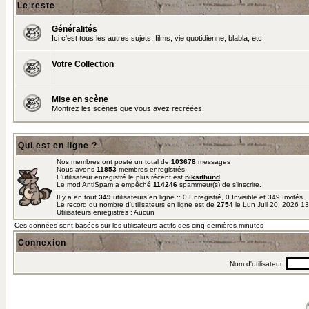
Le reste
Généralités
Ici c'est tous les autres sujets, films, vie quotidienne, blabla, etc
Votre Collection
Mise en scène
Montrez les scènes que vous avez recréées.
Qui est en ligne ?
Nos membres ont posté un total de
103678
messages
Nous avons
11853
membres enregistrés
L'utilisateur enregistré le plus récent est
niksithund
Le
mod AntiSpam
a empêché
114246
spammeur(s) de s'inscrire.
Il y a en tout
349
utilisateurs en ligne :: 0 Enregistré, 0 Invisible et 349 Invités
Le record du nombre d'utilisateurs en ligne est de
2754
le Lun Juil 20, 2026 1
Utilisateurs enregistrés : Aucun
Ces données sont basées sur les utilisateurs actifs des cinq dernières minutes
Connexion
Nom d'utilisateur: