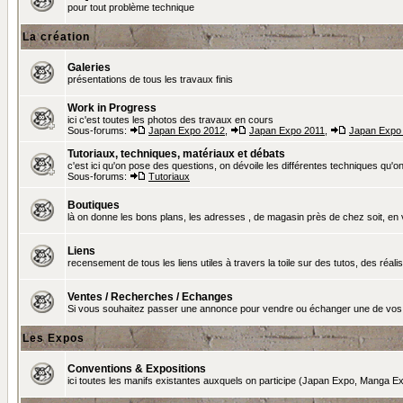
pour tout problème technique
La création
Galeries
présentations de tous les travaux finis
Work in Progress
ici c'est toutes les photos des travaux en cours
Sous-forums:
Japan Expo 2012
,
Japan Expo 2011
,
Japan Expo
Tutoriaux, techniques, matériaux et débats
c'est ici qu'on pose des questions, on dévoile les différentes techniques qu'on u
Sous-forums:
Tutoriaux
Boutiques
là on donne les bons plans, les adresses , de magasin près de chez soit, en v
Liens
recensement de tous les liens utiles à travers la toile sur des tutos, des réalis
Ventes / Recherches / Echanges
Si vous souhaitez passer une annonce pour vendre ou échanger une de vos 
Les Expos
Conventions & Expositions
ici toutes les manifs existantes auxquels on participe (Japan Expo, Manga Exp