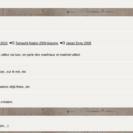
 2010
,
Tamashii Nation 2009 Autumn
,
Japan Expo 2008
tilise via tuto, on parle des matériaux et matériel utilisé.
pc, sur le net, etc
ations déjà finies, etc
création.
o,...)