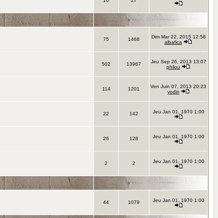
10
27
Dim Mar 22, 2015 12:58
75
1468
albafica
Jeu Sep 26, 2013 13:07
502
13967
philou
Ven Juin 07, 2013 20:23
114
1201
yodin
Jeu Jan 01, 1970 1:00
22
142
Jeu Jan 01, 1970 1:00
26
128
Jeu Jan 01, 1970 1:00
2
2
Jeu Jan 01, 1970 1:00
44
1079