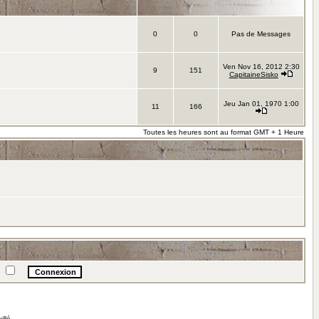
0
0
Pas de Messages
Ven Nov 16, 2012 2:30
9
151
CapitaineSisko
Jeu Jan 01, 1970 1:00
11
166
Toutes les heures sont au format GMT + 1 Heure
e
illé