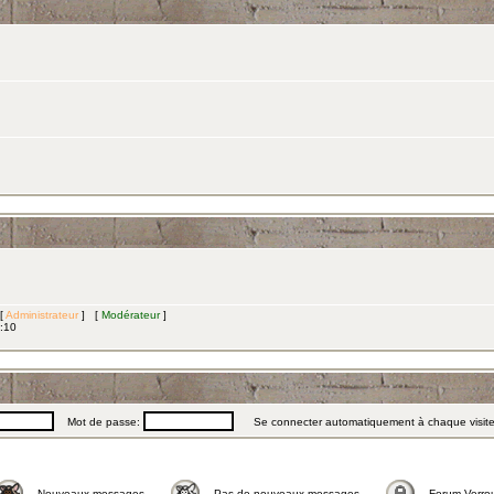
 [
Administrateur
] [
Modérateur
]
3:10
Mot de passe:
Se connecter automatiquement à chaque visit
Nouveaux messages
Pas de nouveaux messages
Forum Verrou