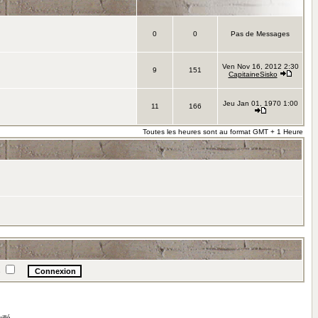
0
0
Pas de Messages
Ven Nov 16, 2012 2:30
9
151
CapitaineSisko
Jeu Jan 01, 1970 1:00
11
166
Toutes les heures sont au format GMT + 1 Heure
e
illé