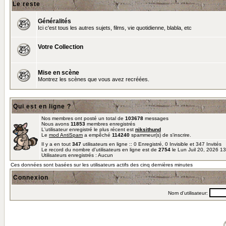
Le reste
Généralités
Ici c'est tous les autres sujets, films, vie quotidienne, blabla, etc
Votre Collection
Mise en scène
Montrez les scènes que vous avez recréées.
Qui est en ligne ?
Nos membres ont posté un total de
103678
messages
Nous avons
11853
membres enregistrés
L'utilisateur enregistré le plus récent est
niksithund
Le
mod AntiSpam
a empêché
114240
spammeur(s) de s'inscrire.
Il y a en tout
347
utilisateurs en ligne :: 0 Enregistré, 0 Invisible et 347 Invités
Le record du nombre d'utilisateurs en ligne est de
2754
le Lun Juil 20, 2026 1
Utilisateurs enregistrés : Aucun
Ces données sont basées sur les utilisateurs actifs des cinq dernières minutes
Connexion
Nom d'utilisateur: