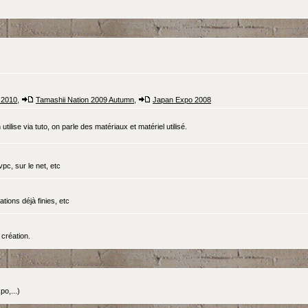
 2010
,
Tamashii Nation 2009 Autumn
,
Japan Expo 2008
tilise via tuto, on parle des matériaux et matériel utilisé.
pc, sur le net, etc
ations déjà finies, etc
création.
o,...)