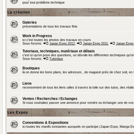
pour tout problème technique
La création
Galeries
présentations de tous les travaux finis
Work in Progress
ici c'est toutes les photos des travaux en cours
Sous-forums:
Japan Expo 2012
,
Japan Expo 2011
,
Japan Expo
Tutoriaux, techniques, matériaux et débats
c'est ici qu'on pose des questions, on dévoile les différentes techniques qu'on u
Sous-forums:
Tutoriaux
Boutiques
là on donne les bons plans, les adresses , de magasin près de chez soit, en v
Liens
recensement de tous les liens utiles à travers la toile sur des tutos, des réalis
Ventes / Recherches / Echanges
Si vous souhaitez passer une annonce pour vendre ou échanger une de vos 
Les Expos
Conventions & Expositions
ici toutes les manifs existantes auxquels on participe (Japan Expo, Manga Exp