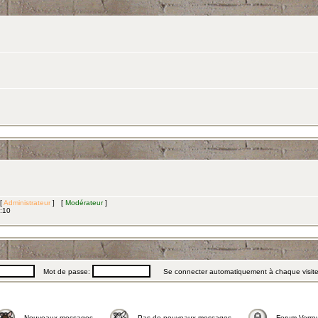
 [
Administrateur
] [
Modérateur
]
3:10
Mot de passe:
Se connecter automatiquement à chaque visit
Nouveaux messages
Pas de nouveaux messages
Forum Verrou