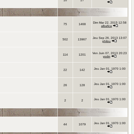
10
27
Dim Mar 22, 2015 12:58
75
1468
albafica
Jeu Sep 26, 2013 13:07
502
13967
philou
Ven Juin 07, 2013 20:23
114
1201
yodin
Jeu Jan 01, 1970 1:00
22
142
Jeu Jan 01, 1970 1:00
26
128
Jeu Jan 01, 1970 1:00
2
2
Jeu Jan 01, 1970 1:00
44
1079