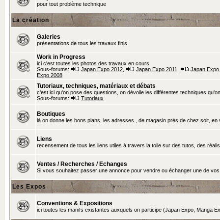
pour tout problème technique
La création
Galeries
présentations de tous les travaux finis
Work in Progress
ici c'est toutes les photos des travaux en cours
Sous-forums:
Japan Expo 2012
,
Japan Expo 2011
,
Japan Expo
Expo 2008
Tutoriaux, techniques, matériaux et débats
c'est ici qu'on pose des questions, on dévoile les différentes techniques qu'on u
Sous-forums:
Tutoriaux
Boutiques
là on donne les bons plans, les adresses , de magasin près de chez soit, en v
Liens
recensement de tous les liens utiles à travers la toile sur des tutos, des réalis
Ventes / Recherches / Echanges
Si vous souhaitez passer une annonce pour vendre ou échanger une de vos 
Les Expos
Conventions & Expositions
ici toutes les manifs existantes auxquels on participe (Japan Expo, Manga Exp