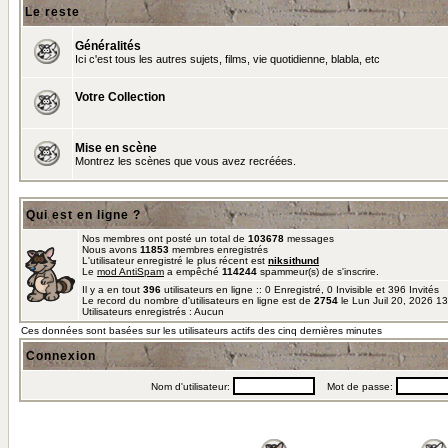
Le reste
Généralités
Ici c'est tous les autres sujets, films, vie quotidienne, blabla, etc
Votre Collection
Mise en scène
Montrez les scènes que vous avez recréées.
Qui est en ligne ?
Nos membres ont posté un total de
103678
messages
Nous avons
11853
membres enregistrés
L'utilisateur enregistré le plus récent est
niksithund
Le
mod AntiSpam
a empêché
114244
spammeur(s) de s'inscrire.
Il y a en tout
396
utilisateurs en ligne :: 0 Enregistré, 0 Invisible et 396 Invités
Le record du nombre d'utilisateurs en ligne est de
2754
le Lun Juil 20, 2026 1
Utilisateurs enregistrés : Aucun
Ces données sont basées sur les utilisateurs actifs des cinq dernières minutes
Connexion
Nom d'utilisateur:
Mot de passe: