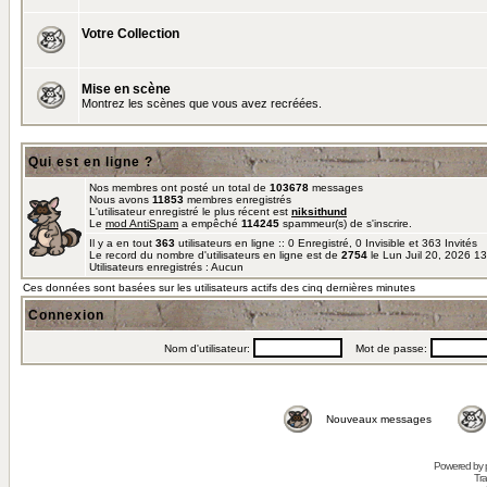
Votre Collection
Mise en scène
Montrez les scènes que vous avez recréées.
Qui est en ligne ?
Nos membres ont posté un total de
103678
messages
Nous avons
11853
membres enregistrés
L'utilisateur enregistré le plus récent est
niksithund
Le
mod AntiSpam
a empêché
114245
spammeur(s) de s'inscrire.
Il y a en tout
363
utilisateurs en ligne :: 0 Enregistré, 0 Invisible et 363 Invités
Le record du nombre d'utilisateurs en ligne est de
2754
le Lun Juil 20, 2026 1
Utilisateurs enregistrés : Aucun
Ces données sont basées sur les utilisateurs actifs des cinq dernières minutes
Connexion
Nom d'utilisateur:
Mot de passe:
Nouveaux messages
Powered by
Tra