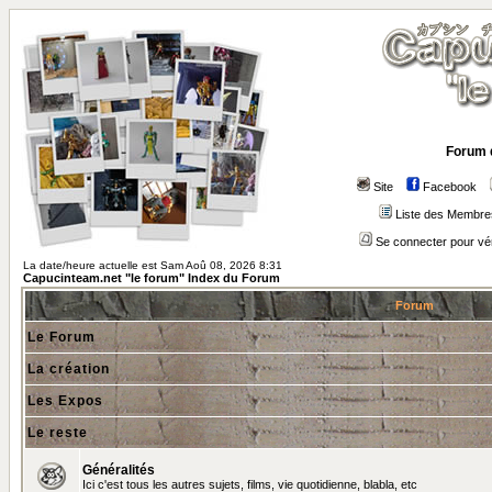
Forum 
Site
Facebook
Liste des Membre
Se connecter pour vé
La date/heure actuelle est Sam Aoû 08, 2026 8:31
Capucinteam.net "le forum" Index du Forum
Forum
Le Forum
La création
Les Expos
Le reste
Généralités
Ici c'est tous les autres sujets, films, vie quotidienne, blabla, etc