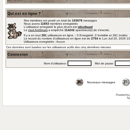
Qui est en ligne ?
Nos membres ont posté un total de
103678
messages
Nous avons
11853
membres enregistrés
L'utilisateur enregistré le plus récent est
niksithund
Le
mod AntiSpam
a empêché
114242
spammeur(s) de s'inscrire.
Il y a en tout
281
utilisateurs en ligne :: 0 Enregistré, 0 Invisible et 281 Invités
Le record du nombre d'utilisateurs en ligne est de
2754
le Lun Juil 20, 2026 1
Utilisateurs enregistrés : Aucun
Ces données sont basées sur les utilisateurs actifs des cinq dernières minutes
Connexion
Nom d'utilisateur:
Mot de passe:
Nouveaux messages
Powered by
Tra