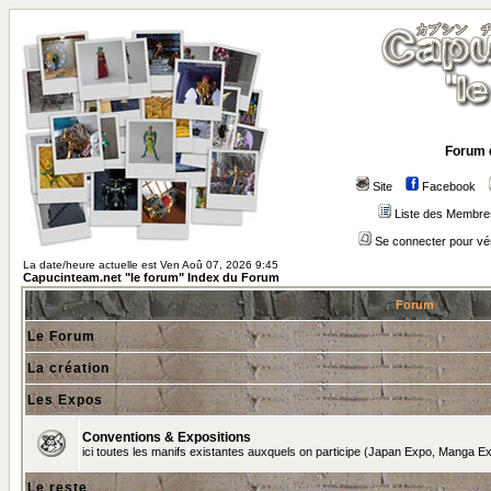
Forum 
Site
Facebook
Liste des Membre
Se connecter pour vé
La date/heure actuelle est Ven Aoû 07, 2026 9:45
Capucinteam.net "le forum" Index du Forum
Forum
Le Forum
La création
Les Expos
Conventions & Expositions
ici toutes les manifs existantes auxquels on participe (Japan Expo, Manga Exp
Le reste