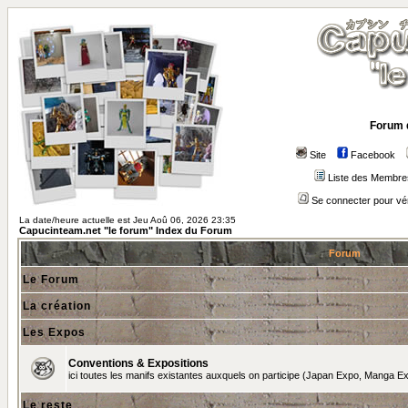
Forum 
Site
Facebook
Liste des Membre
Se connecter pour vé
La date/heure actuelle est Jeu Aoû 06, 2026 23:35
Capucinteam.net "le forum" Index du Forum
Forum
Le Forum
La création
Les Expos
Conventions & Expositions
ici toutes les manifs existantes auxquels on participe (Japan Expo, Manga Exp
Le reste