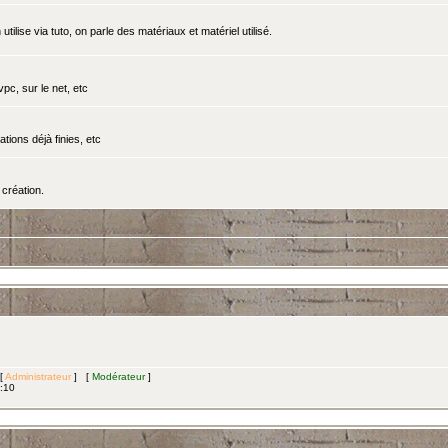
tilise via tuto, on parle des matériaux et matériel utilisé.
pc, sur le net, etc
ations déjà finies, etc
création.
 [
Administrateur
] [
Modérateur
]
3:10