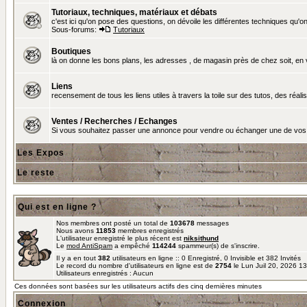
Tutoriaux, techniques, matériaux et débats
c'est ici qu'on pose des questions, on dévoile les différentes techniques qu'on u
Sous-forums:
Tutoriaux
Boutiques
là on donne les bons plans, les adresses , de magasin près de chez soit, en v
Liens
recensement de tous les liens utiles à travers la toile sur des tutos, des réalis
Ventes / Recherches / Echanges
Si vous souhaitez passer une annonce pour vendre ou échanger une de vos 
Les Expos
Le reste
Qui est en ligne ?
Nos membres ont posté un total de
103678
messages
Nous avons
11853
membres enregistrés
L'utilisateur enregistré le plus récent est
niksithund
Le
mod AntiSpam
a empêché
114244
spammeur(s) de s'inscrire.
Il y a en tout
382
utilisateurs en ligne :: 0 Enregistré, 0 Invisible et 382 Invités
Le record du nombre d'utilisateurs en ligne est de
2754
le Lun Juil 20, 2026 1
Utilisateurs enregistrés : Aucun
Ces données sont basées sur les utilisateurs actifs des cinq dernières minutes
Connexion