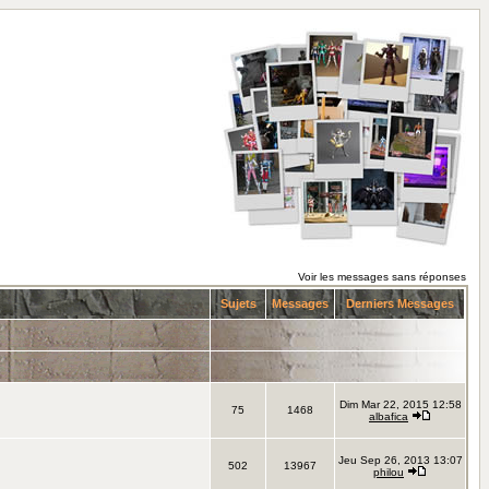
Voir les messages sans réponses
Sujets
Messages
Derniers Messages
Dim Mar 22, 2015 12:58
75
1468
albafica
Jeu Sep 26, 2013 13:07
502
13967
philou