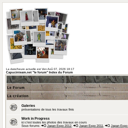
La date/heure actuelle est Ven Aoû 07, 2026 18:17
Capucinteam.net "le forum" Index du Forum
Le Forum
La création
Galeries
présentations de tous les travaux finis
Work in Progress
ici c'est toutes les photos des travaux en cours
Sous-forums:
Japan Expo 2012
,
Japan Expo 2011
,
Japan Expo