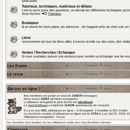
Expo 2008
Tutoriaux, techniques, matériaux et débats
c'est ici qu'on pose des questions, on dévoile les différentes techniques qu'on u
Sous-forums:
Tutoriaux
Boutiques
là on donne les bons plans, les adresses , de magasin près de chez soit, en v
Liens
recensement de tous les liens utiles à travers la toile sur des tutos, des réalis
Ventes / Recherches / Echanges
Si vous souhaitez passer une annonce pour vendre ou échanger une de vos 
Les Expos
Le reste
Qui est en ligne ?
Nos membres ont posté un total de
103678
messages
Nous avons
11853
membres enregistrés
L'utilisateur enregistré le plus récent est
niksithund
Le
mod AntiSpam
a empêché
114236
spammeur(s) de s'inscrire.
Il y a en tout
651
utilisateurs en ligne :: 0 Enregistré, 0 Invisible et 651 Invités
Le record du nombre d'utilisateurs en ligne est de
2754
le Lun Juil 20, 2026 1
Utilisateurs enregistrés : Aucun
Ces données sont basées sur les utilisateurs actifs des cinq dernières minutes
Connexion