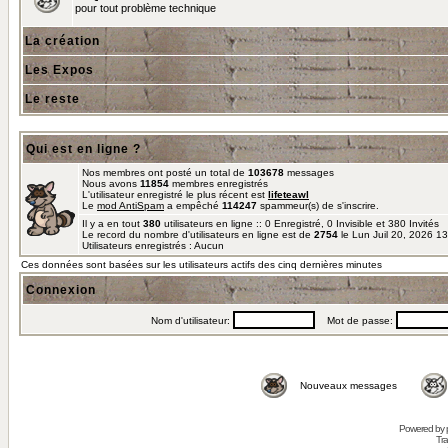
pour tout problème technique
La création
Les Expos
Le reste
Qui est en ligne ?
Nos membres ont posté un total de
103678
messages
Nous avons
11854
membres enregistrés
L'utilisateur enregistré le plus récent est
lifeteawl
Le
mod AntiSpam
a empêché
114247
spammeur(s) de s'inscrire.
Il y a en tout
380
utilisateurs en ligne :: 0 Enregistré, 0 Invisible et 380 Invités
Le record du nombre d'utilisateurs en ligne est de
2754
le Lun Juil 20, 2026 1
Utilisateurs enregistrés : Aucun
Ces données sont basées sur les utilisateurs actifs des cinq dernières minutes
Connexion
Nom d'utilisateur:
Mot de passe:
Nouveaux messages
Powered by
Tra