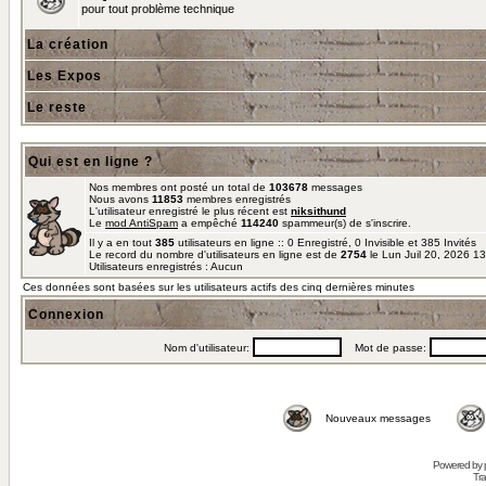
pour tout problème technique
La création
Les Expos
Le reste
Qui est en ligne ?
Nos membres ont posté un total de
103678
messages
Nous avons
11853
membres enregistrés
L'utilisateur enregistré le plus récent est
niksithund
Le
mod AntiSpam
a empêché
114240
spammeur(s) de s'inscrire.
Il y a en tout
385
utilisateurs en ligne :: 0 Enregistré, 0 Invisible et 385 Invités
Le record du nombre d'utilisateurs en ligne est de
2754
le Lun Juil 20, 2026 1
Utilisateurs enregistrés : Aucun
Ces données sont basées sur les utilisateurs actifs des cinq dernières minutes
Connexion
Nom d'utilisateur:
Mot de passe:
Nouveaux messages
Powered by
Tra