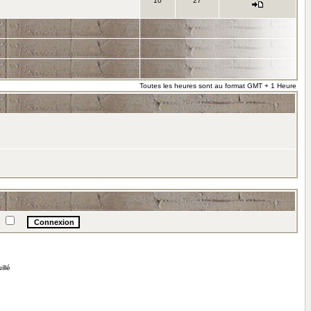
10
27
Toutes les heures sont au format GMT + 1 Heure
e
illé