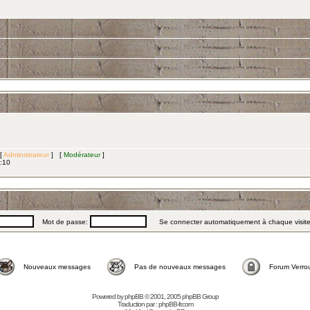
 [
Administrateur
] [
Modérateur
]
3:10
Mot de passe:
Se connecter automatiquement à chaque visit
Nouveaux messages
Pas de nouveaux messages
Forum Verrou
Powered by
phpBB
© 2001, 2005 phpBB Group
Traduction par :
phpBB-fr.com