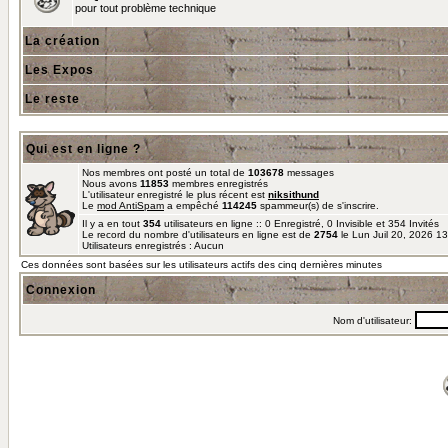
pour tout problème technique
La création
Les Expos
Le reste
Qui est en ligne ?
Nos membres ont posté un total de
103678
messages
Nous avons
11853
membres enregistrés
L'utilisateur enregistré le plus récent est
niksithund
Le
mod AntiSpam
a empêché
114245
spammeur(s) de s'inscrire.
Il y a en tout
354
utilisateurs en ligne :: 0 Enregistré, 0 Invisible et 354 Invités
Le record du nombre d'utilisateurs en ligne est de
2754
le Lun Juil 20, 2026 1
Utilisateurs enregistrés : Aucun
Ces données sont basées sur les utilisateurs actifs des cinq dernières minutes
Connexion
Nom d'utilisateur: