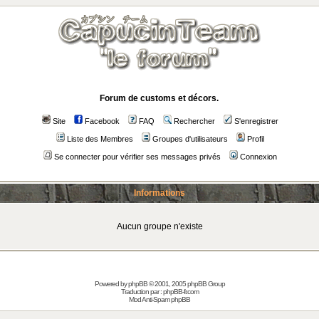
Forum de customs et décors.
Site
Facebook
FAQ
Rechercher
S'enregistrer
Liste des Membres
Groupes d'utilisateurs
Profil
Se connecter pour vérifier ses messages privés
Connexion
Informations
Aucun groupe n'existe
Powered by
phpBB
© 2001, 2005 phpBB Group
Traduction par :
phpBB-fr.com
Mod Anti-Spam phpBB