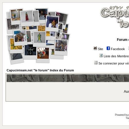
Forum 
Site
Facebook
Liste des Membre
Se connecter pour vé
Capucinteam.net "le forum" Index du Forum
Auc
Powered by
Tra