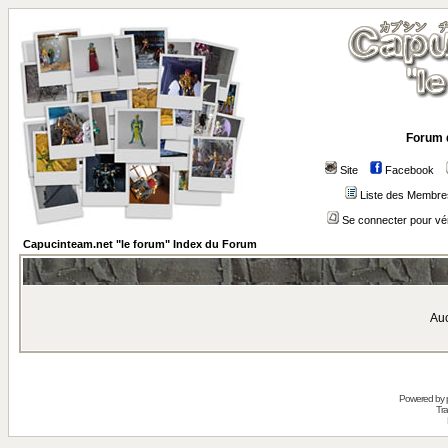
Forum 
Site
Facebook
Liste des Membre
Se connecter pour vé
Capucinteam.net "le forum" Index du Forum
Auc
Powered by
Tra