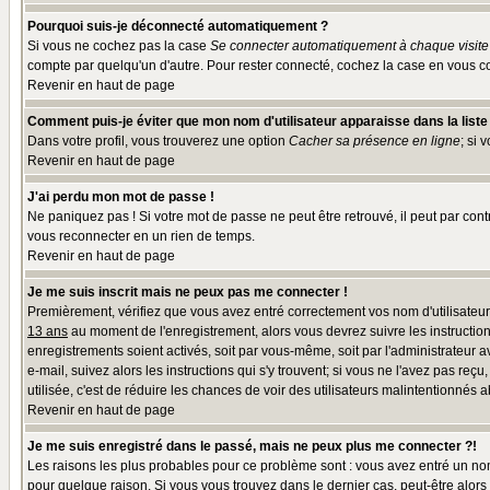
Pourquoi suis-je déconnecté automatiquement ?
Si vous ne cochez pas la case
Se connecter automatiquement à chaque visite
compte par quelqu'un d'autre. Pour rester connecté, cochez la case en vous co
Revenir en haut de page
Comment puis-je éviter que mon nom d'utilisateur apparaisse dans la liste d
Dans votre profil, vous trouverez une option
Cacher sa présence en ligne
; si 
Revenir en haut de page
J'ai perdu mon mot de passe !
Ne paniquez pas ! Si votre mot de passe ne peut être retrouvé, il peut par contr
vous reconnecter en un rien de temps.
Revenir en haut de page
Je me suis inscrit mais ne peux pas me connecter !
Premièrement, vérifiez que vous avez entré correctement vos nom d'utilisateur e
13 ans
au moment de l'enregistrement, alors vous devrez suivre les instruction
enregistrements soient activés, soit par vous-même, soit par l'administrateur 
e-mail, suivez alors les instructions qui s'y trouvent; si vous ne l'avez pas reç
utilisée, c'est de réduire les chances de voir des utilisateurs malintentionné
Revenir en haut de page
Je me suis enregistré dans le passé, mais ne peux plus me connecter ?!
Les raisons les plus probables pour ce problème sont : vous avez entré un nom 
pour quelque raison. Si vous vous trouvez dans le dernier cas, peut-être alors 