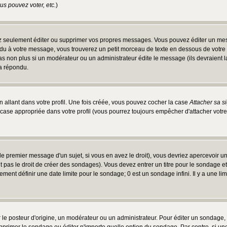
s pouvez voter, etc.
)
 seulement éditer ou supprimer vos propres messages. Vous pouvez éditer un messa
 à votre message, vous trouverez un petit morceau de texte en dessous de votre me
 pas non plus si un modérateur ou un administrateur édite le message (ils devraient l
 a répondu.
 allant dans votre profil. Une fois créée, vous pouvez cocher la case
Attacher sa s
case appropriée dans votre profil (vous pourrez toujours empêcher d'attacher votre
e premier message d'un sujet, si vous en avez le droit), vous devriez apercevoir u
 pas le droit de créer des sondages). Vous devez entrer un titre pour le sondage e
ment définir une date limite pour le sondage; 0 est un sondage infini. Il y a une limi
osteur d'origine, un modérateur ou un administrateur. Pour éditer un sondage, cli