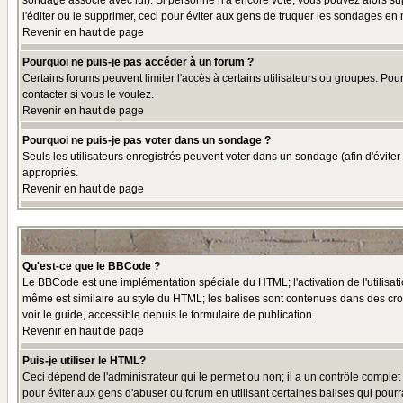
sondage associé avec lui). Si personne n'a encore voté, vous pouvez alors sup
l'éditer ou le supprimer, ceci pour éviter aux gens de truquer les sondages en
Revenir en haut de page
Pourquoi ne puis-je pas accéder à un forum ?
Certains forums peuvent limiter l'accès à certains utilisateurs ou groupes. Pou
contacter si vous le voulez.
Revenir en haut de page
Pourquoi ne puis-je pas voter dans un sondage ?
Seuls les utilisateurs enregistrés peuvent voter dans un sondage (afin d'éviter
appropriés.
Revenir en haut de page
Qu'est-ce que le BBCode ?
Le BBCode est une implémentation spéciale du HTML; l'activation de l'utilisat
même est similaire au style du HTML; les balises sont contenues dans des croche
voir le guide, accessible depuis le formulaire de publication.
Revenir en haut de page
Puis-je utiliser le HTML?
Ceci dépend de l'administrateur qui le permet ou non; il a un contrôle comple
pour éviter aux gens d'abuser du forum en utilisant certaines balises qui pour