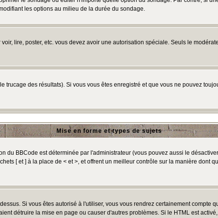
primer le sondage ou éditer n'importe quelle option du sondage. Par contre, si un
 modifiant les options au milieu de la durée du sondage.
r voir, lire, poster, etc. vous devez avoir une autorisation spéciale. Seuls le modér
 le trucage des résultats). Si vous vous êtes enregistré et que vous ne pouvez touj
Mise en forme et types de sujets
ion du BBCode est déterminée par l'administrateur (vous pouvez aussi le désactive
ts [ et ] à la place de < et >, et offrent un meilleur contrôle sur la manière dont q
t dessus. Si vous êtes autorisé à l'utiliser, vous vous rendrez certainement compte
raient détruire la mise en page ou causer d'autres problèmes. Si le HTML est activé