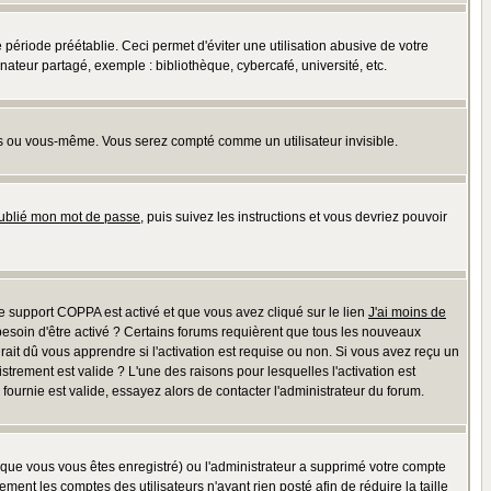
riode préétablie. Ceci permet d'éviter une utilisation abusive de votre
teur partagé, exemple : bibliothèque, cybercafé, université, etc.
s ou vous-même. Vous serez compté comme un utilisateur invisible.
oublié mon mot de passe
, puis suivez les instructions et vous devriez pouvoir
 le support COPPA est activé et que vous avez cliqué sur le lien
J'ai moins de
besoin d'être activé ? Certains forums requièrent que tous les nouveaux
ait dû vous apprendre si l'activation est requise ou non. Si vous avez reçu un
istrement est valide ? L'une des raisons pour lesquelles l'activation est
ournie est valide, essayez alors de contacter l'administrateur du forum.
rsque vous vous êtes enregistré) ou l'administrateur a supprimé votre compte
ment les comptes des utilisateurs n'ayant rien posté afin de réduire la taille