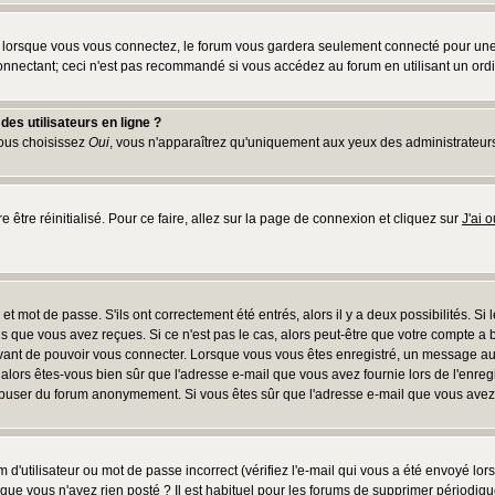
lorsque vous vous connectez, le forum vous gardera seulement connecté pour une pé
nnectant; ceci n'est pas recommandé si vous accédez au forum en utilisant un ordina
es utilisateurs en ligne ?
vous choisissez
Oui
, vous n'apparaîtrez qu'uniquement aux yeux des administrateur
e être réinitialisé. Pour ce faire, allez sur la page de connexion et cliquez sur
J'ai 
t mot de passe. S'ils ont correctement été entrés, alors il y a deux possibilités. Si
s que vous avez reçues. Si ce n'est pas le cas, alors peut-être que votre compte a 
avant de pouvoir vous connecter. Lorsque vous vous êtes enregistré, un message aur
u, alors êtes-vous bien sûr que l'adresse e-mail que vous avez fournie lors de l'enreg
s abuser du forum anonymement. Si vous êtes sûr que l'adresse e-mail que vous avez f
d'utilisateur ou mot de passe incorrect (vérifiez l'e-mail qui vous a été envoyé lo
que vous n'avez rien posté ? Il est habituel pour les forums de supprimer périodique