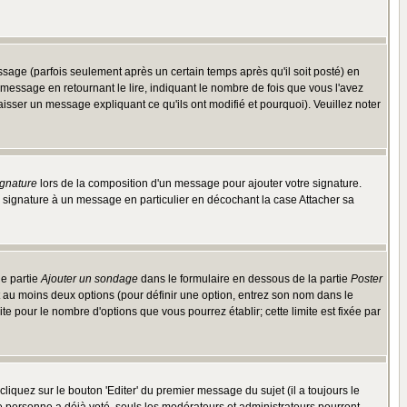
ge (parfois seulement après un certain temps après qu'il soit posté) en
ssage en retournant le lire, indiquant le nombre de fois que vous l'avez
aisser un message expliquant ce qu'ils ont modifié et pourquoi). Veuillez noter
ignature
lors de la composition d'un message pour ajouter votre signature.
 signature à un message en particulier en décochant la case Attacher sa
ne partie
Ajouter un sondage
dans le formulaire en dessous de la partie
Poster
t au moins deux options (pour définir une option, entrez son nom dans le
te pour le nombre d'options que vous pourrez établir; cette limite est fixée par
quez sur le bouton 'Editer' du premier message du sujet (il a toujours le